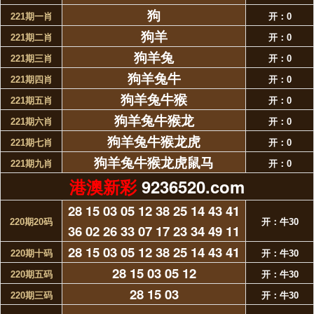
狗
221期一肖
开：0
狗羊
221期二肖
开：0
狗羊兔
221期三肖
开：0
狗羊兔牛
221期四肖
开：0
狗羊兔牛猴
221期五肖
开：0
狗羊兔牛猴龙
221期六肖
开：0
狗羊兔牛猴龙虎
221期七肖
开：0
狗羊兔牛猴龙虎鼠马
221期九肖
开：0
港澳新彩
9236520.com
28 15 03 05 12 38 25 14 43 41
220期20码
开：牛30
36 02 26 33 07 17 23 34 49 11
28 15 03 05 12 38 25 14 43 41
220期十码
开：牛30
28 15 03 05 12
220期五码
开：牛30
28 15 03
220期三码
开：牛30