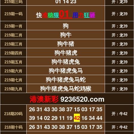
01 14 23
219期三码
开：龙39
01
快
准
稳
狠
用
力
狂
砸
219期一码
开：龙39
狗
219期一肖
开：龙39
狗牛
219期二肖
开：龙39
狗牛猪
219期三肖
开：龙39
狗牛猪虎
219期四肖
开：龙39
狗牛猪虎兔
219期五肖
开：龙39
狗牛猪虎兔马
219期六肖
开：龙39
狗牛猪虎兔马蛇
219期七肖
开：龙39
狗牛猪虎兔马蛇鸡猴
219期九肖
开：龙39
港澳新彩
9236520.com
26 31 43 30 38 37 15 03 17 35
218期20码
开：牛42
39 14 02 29 11 19
42
16 34 44
26 31 43 30 38 37 15 03 17 35
218期十码
开：牛42