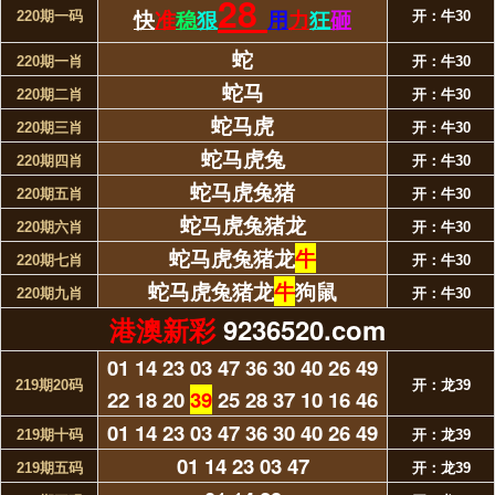
28
快
准
稳
狠
用
力
狂
砸
220期一码
开：牛30
蛇
220期一肖
开：牛30
蛇马
220期二肖
开：牛30
蛇马虎
220期三肖
开：牛30
蛇马虎兔
220期四肖
开：牛30
蛇马虎兔猪
220期五肖
开：牛30
蛇马虎兔猪龙
220期六肖
开：牛30
蛇马虎兔猪龙
牛
220期七肖
开：牛30
蛇马虎兔猪龙
牛
狗鼠
220期九肖
开：牛30
港澳新彩
9236520.com
01 14 23 03 47 36 30 40 26 49
219期20码
开：龙39
22 18 20
39
25 28 37 10 16 46
01 14 23 03 47 36 30 40 26 49
219期十码
开：龙39
01 14 23 03 47
219期五码
开：龙39