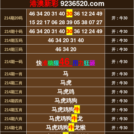
港澳新彩
9236520.com
46 34 20 31 40
30
36 12 24 49
214期20码
开：牛30
15 22 17 06 28 39 05 38 07 27
46 34 20 31 40
30
36 12 24 49
214期十码
开：牛30
46 34 20 31 40
214期五码
开：牛30
46 34 20
214期三码
开：牛30
46
快
准
稳
狠
用
力
狂
砸
214期一码
开：牛30
马
214期一肖
开：牛30
马虎
214期二肖
开：牛30
马虎鸡
214期三肖
开：牛30
马虎鸡狗
214期四肖
开：牛30
马虎鸡狗
牛
214期五肖
开：牛30
马虎鸡狗
牛
龙
214期六肖
开：牛30
马虎鸡狗
牛
龙猴
214期七肖
开：牛30