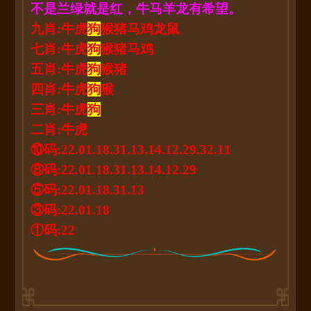
不是兰绿就是红，牛马羊龙有希望。
九肖:牛虎
狗
猴猪马鸡龙鼠
七肖:牛虎
狗
猴猪马鸡
五肖:牛虎
狗
猴猪
四肖:牛虎
狗
猴
三肖:牛虎
狗
二肖:牛虎
⑩码:22.01.18.31.13.14.12.29.32.11
⑧码:22.01.18.31.13.14.12.29
⑤码:22.01.18.31.13
③码:22.01.18
①码:22