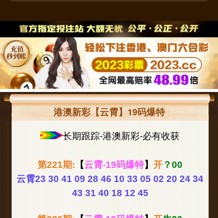
港澳新彩【云霄】19码爆特
长期跟踪-港澳新彩-必有收获
第221期:
【
云霄-19码爆特
】
开
？00
云霄23 30 41 09 28 46 10 33 05 02 20 24 34
43 31 40 18 12 45