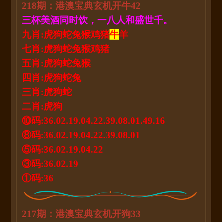
218期：港澳宝典玄机开牛42
三杯美酒同时饮，一八人和盛世千。
九肖:虎狗蛇兔猴鸡猪
牛
羊
七肖:虎狗蛇兔猴鸡猪
五肖:虎狗蛇兔猴
四肖:虎狗蛇兔
三肖:虎狗蛇
二肖:虎狗
⑩码:36.02.19.04.22.39.08.01.49.16
⑧码:36.02.19.04.22.39.08.01
⑤码:36.02.19.04.22
③码:36.02.19
①码:36
217期：港澳宝典玄机开狗33