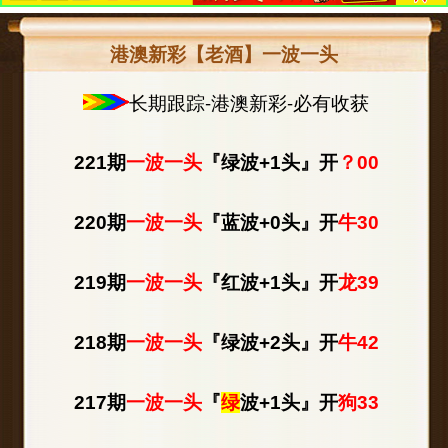
港澳新彩【老酒】一波一头
长期跟踪-港澳新彩-必有收获
221期
一波一头
『绿波+1头』开
？00
220期
一波一头
『蓝波+0头』开
牛30
219期
一波一头
『红波+1头』开
龙39
218期
一波一头
『绿波+2头』开
牛42
217期
一波一头
『
绿
波+1头』开
狗33