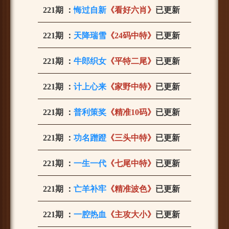
221期 ：
悔过自新
《看好六肖》
已更新
221期 ：
天降瑞雪
《24码中特》
已更新
221期 ：
牛郎织女
《平特二尾》
已更新
221期 ：
计上心来
《家野中特》
已更新
221期 ：
普利策奖
《精准10码》
已更新
221期 ：
功名蹭蹬
《三头中特》
已更新
221期 ：
一生一代
《七尾中特》
已更新
221期 ：
亡羊补牢
《精准波色》
已更新
221期 ：
一腔热血
《主攻大小》
已更新