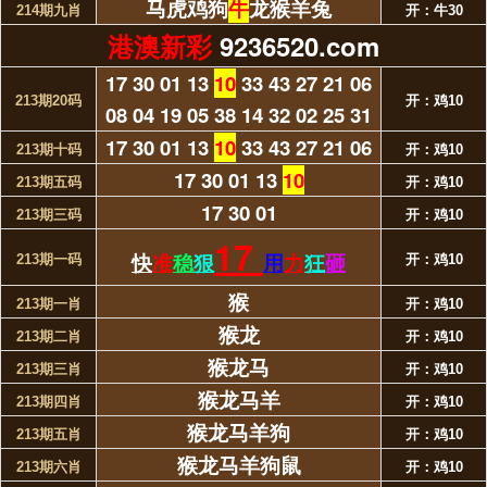
马虎鸡狗
牛
龙猴羊兔
214期九肖
开：牛30
港澳新彩
9236520.com
17 30 01 13
10
33 43 27 21 06
213期20码
开：鸡10
08 04 19 05 38 14 32 02 25 31
17 30 01 13
10
33 43 27 21 06
213期十码
开：鸡10
17 30 01 13
10
213期五码
开：鸡10
17 30 01
213期三码
开：鸡10
17
快
准
稳
狠
用
力
狂
砸
213期一码
开：鸡10
猴
213期一肖
开：鸡10
猴龙
213期二肖
开：鸡10
猴龙马
213期三肖
开：鸡10
猴龙马羊
213期四肖
开：鸡10
猴龙马羊狗
213期五肖
开：鸡10
猴龙马羊狗鼠
213期六肖
开：鸡10