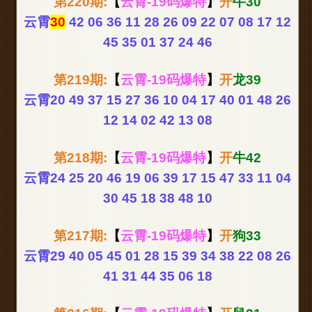
第220期:
【
云霄-19码爆特
】
开
牛30
云霄
30
42 06 36 11 28 26 09 22 07 08 17 12
45 35 01 37 24 46
第219期:
【
云霄-19码爆特
】
开
龙39
云霄20 49 37 15 27 36 10 04 17 40 01 48 26
12 14 02 42 13 08
第218期:
【
云霄-19码爆特
】
开
牛42
云霄24 25 20 46 19 06 39 17 15 47 33 11 04
30 45 18 38 48 10
第217期:
【
云霄-19码爆特
】
开
狗33
云霄29 40 05 45 01 28 15 39 34 38 22 08 26
41 31 44 35 06 18