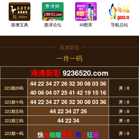
港澳新彩
一肖一码
港澳新彩
9236520.com
44 22 34 27 26 32 30 08 03 36
221期20码
开：0
40 06 04 07 25 41 42 19 15 16
44 22 34 27 26 32 30 08 03 36
221期十码
开：0
44 22 34 27 26
221期五码
开：0
44 22 34
221期三码
开：0
44
快
准
稳
狠
用
力
狂
砸
221期一码
开：0